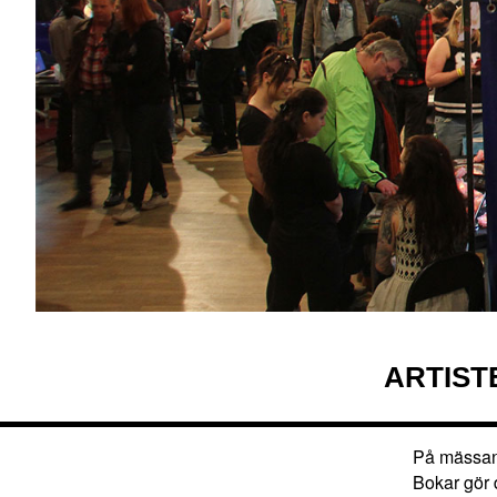
ARTIST
På mässan 
Bokar gör 