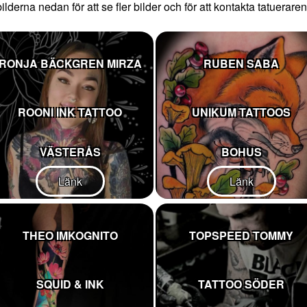
ilderna nedan för att se fler bilder och för att kontakta tatueraren
RONJA BÄCKGREN MIRZA
RUBEN SABA
ROONI INK TATTOO
UNIKUM TATTOOS
VÄSTERÅS
BOHUS
Länk
Länk
THEO IMKOGNITO
TOPSPEED TOMMY
SQUID & INK
TATTOO SÖDER