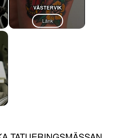
VÄSTERVIK
Länk
KA TATUERINGSMÄSSAN