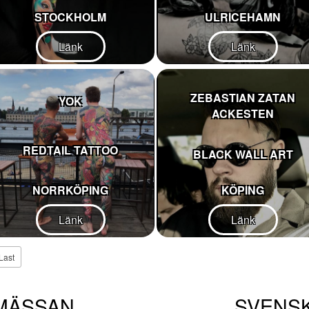
STOCKHOLM
ULRICEHAMN
Länk
Länk
ZEBASTIAN ZATAN
YOK
ACKESTEN
REDTAIL TATTOO
BLACK WALL ART
NORRKÖPING
KÖPING
Länk
Länk
Last
MÄSSAN
SVENS