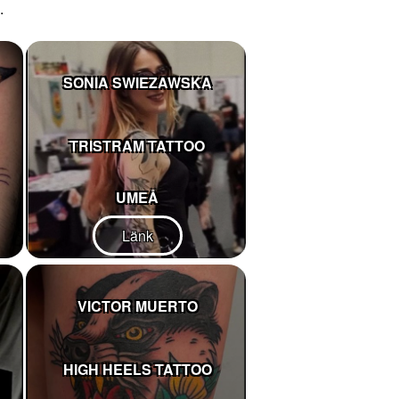
.
SONIA SWIEZAWSKA
TRISTRAM TATTOO
UMEÅ
Länk
VICTOR MUERTO
HIGH HEELS TATTOO