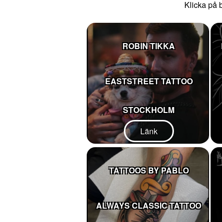
Klicka på b
ROBIN TIKKA
EASTSTREET TATTOO
STOCKHOLM
Länk
TATTOOS BY PABLO
ALWAYS CLASSIC TATTOO