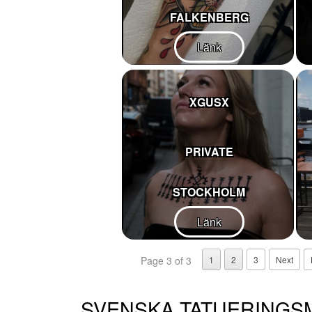
FALKENBERG
Länk
XGUSX
PRIVATE
STOCKHOLM
Länk
Page 3 of 3
1
2
3
Next
SVENSKA TATUERINGS